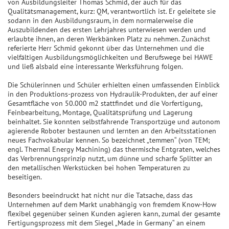
von Ausbildungsleiter Thomas Schmid, der auch für das
Qualitätsmanagement, kurz: QM, verantwortlich ist. Er geleitete sie
sodann in den Ausbildungsraum, in dem normalerweise die
Auszubildenden des ersten Lehrjahres unterwiesen werden und
erlaubte ihnen, an deren Werkbänken Platz zu nehmen. Zunächst
referierte Herr Schmid gekonnt über das Unternehmen und die
vielfältigen Ausbildungsmöglichkeiten und Berufswege bei HAWE
und ließ alsbald eine interessante Werksführung folgen.
Die Schülerinnen und Schüler erhielten einen umfassenden Einblick
in den Produktions-prozess von Hydraulik-Produkten, der auf einer
Gesamtfläche von 50.000 m2 stattfindet und die Vorfertigung,
Feinbearbeitung, Montage, Qualitätsprüfung und Lagerung
beinhaltet. Sie konnten selbstfahrende Transportzüge und autonom
agierende Roboter bestaunen und lernten an den Arbeitsstationen
neues Fachvokabular kennen. So bezeichnet „temmen“ (von TEM;
engl. Thermal Energy Machining) das thermische Entgraten, welches
das Verbrennungsprinzip nutzt, um dünne und scharfe Splitter an
den metallischen Werkstücken bei hohen Temperaturen zu
beseitigen.
Besonders beeindruckt hat nicht nur die Tatsache, dass das
Unternehmen auf dem Markt unabhängig von fremdem Know-How
flexibel gegenüber seinen Kunden agieren kann, zumal der gesamte
Fertigungsprozess mit dem Siegel „Made in Germany“ an einem