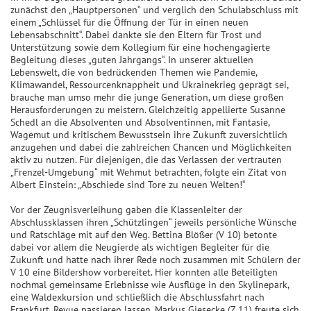
zunächst den „Hauptpersonen“ und verglich den Schulabschluss mit
einem „Schlüssel für die Öffnung der Tür in einen neuen
Lebensabschnitt“. Dabei dankte sie den Eltern für Trost und
Unterstützung sowie dem Kollegium für eine hochengagierte
Begleitung dieses „guten Jahrgangs“. In unserer aktuellen
Lebenswelt, die von bedrückenden Themen wie Pandemie,
Klimawandel, Ressourcenknappheit und Ukrainekrieg geprägt sei,
brauche man umso mehr die junge Generation, um diese großen
Herausforderungen zu meistern. Gleichzeitig appellierte Susanne
Schedl an die Absolventen und Absolventinnen, mit Fantasie,
Wagemut und kritischem Bewusstsein ihre Zukunft zuversichtlich
anzugehen und dabei die zahlreichen Chancen und Möglichkeiten
aktiv zu nutzen. Für diejenigen, die das Verlassen der vertrauten
„Frenzel-Umgebung“ mit Wehmut betrachten, folgte ein Zitat von
Albert Einstein: „Abschiede sind Tore zu neuen Welten!“
Vor der Zeugnisverleihung gaben die Klassenleiter der
Abschlussklassen ihren „Schützlingen“ jeweils persönliche Wünsche
und Ratschläge mit auf den Weg. Bettina Blößer (V 10) betonte
dabei vor allem die Neugierde als wichtigen Begleiter für die
Zukunft und hatte nach ihrer Rede noch zusammen mit Schülern der
V 10 eine Bildershow vorbereitet. Hier konnten alle Beteiligten
nochmal gemeinsame Erlebnisse wie Ausflüge in den Skylinepark,
eine Waldexkursion und schließlich die Abschlussfahrt nach
Frankfurt, Revue passieren lassen. Markus Giesecke (Z 11) freute sich