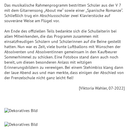
Das musikalische Rahmenprogramm bestritten Schüler aus der V 7
mit dem Gitarrensong „About me“ sowie einer „Spanische Romanze“.
Schließlich trug ein Abschlussschüler zwei Klavierstücke auf
souveräne Weise am Flügel vor.
Am Ende des offiziellen Teils bedankte sich die Schulleiterin bei
allen Mitwirkenden, die das Programm zusammen mit
einsatzfreudigen Schülern und Schülerinnen auf die Beine gestellt
hatten. Nun war es Zeit, viele bunte Luftballons mit Wünschen der
Absolventen und Absolventinnen gemeinsam in den Kaufbeurer
Sommerhimmel zu schicken. Eine Fotobox stand dann auch noch
bereit, um diesen besonderen Anlass mit witzigen
Erinnerungsbildern zu verewigen. Bei einem Stehimbiss klang dann
der laue Abend aus und man merkte, dass einigen der Abschied von
der Frenzelschule nicht ganz leicht fiel!
[Viktoria Wahler, 07-2022]