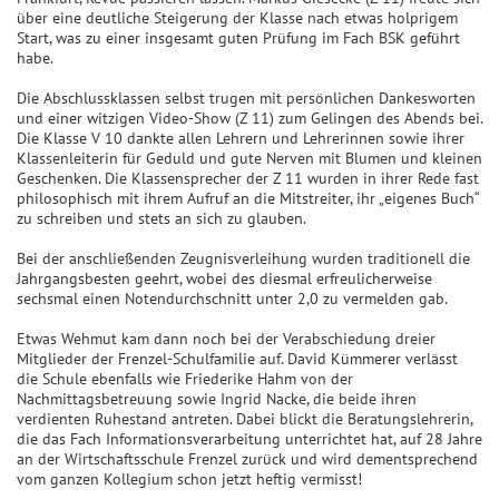
über eine deutliche Steigerung der Klasse nach etwas holprigem
Start, was zu einer insgesamt guten Prüfung im Fach BSK geführt
habe.
Die Abschlussklassen selbst trugen mit persönlichen Dankesworten
und einer witzigen Video-Show (Z 11) zum Gelingen des Abends bei.
Die Klasse V 10 dankte allen Lehrern und Lehrerinnen sowie ihrer
Klassenleiterin für Geduld und gute Nerven mit Blumen und kleinen
Geschenken. Die Klassensprecher der Z 11 wurden in ihrer Rede fast
philosophisch mit ihrem Aufruf an die Mitstreiter, ihr „eigenes Buch“
zu schreiben und stets an sich zu glauben.
Bei der anschließenden Zeugnisverleihung wurden traditionell die
Jahrgangsbesten geehrt, wobei des diesmal erfreulicherweise
sechsmal einen Notendurchschnitt unter 2,0 zu vermelden gab.
Etwas Wehmut kam dann noch bei der Verabschiedung dreier
Mitglieder der Frenzel-Schulfamilie auf. David Kümmerer verlässt
die Schule ebenfalls wie Friederike Hahm von der
Nachmittagsbetreuung sowie Ingrid Nacke, die beide ihren
verdienten Ruhestand antreten. Dabei blickt die Beratungslehrerin,
die das Fach Informationsverarbeitung unterrichtet hat, auf 28 Jahre
an der Wirtschaftsschule Frenzel zurück und wird dementsprechend
vom ganzen Kollegium schon jetzt heftig vermisst!