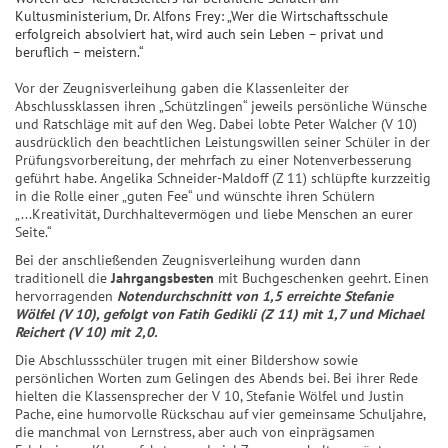
Kultusministerium, Dr. Alfons Frey: „Wer die Wirtschaftsschule
erfolgreich absolviert hat, wird auch sein Leben – privat und
beruflich – meistern.“
Vor der Zeugnisverleihung gaben die Klassenleiter der
Abschlussklassen ihren „Schützlingen“ jeweils persönliche Wünsche
und Ratschläge mit auf den Weg. Dabei lobte Peter Walcher (V 10)
ausdrücklich den beachtlichen Leistungswillen seiner Schüler in der
Prüfungsvorbereitung, der mehrfach zu einer Notenverbesserung
geführt habe. Angelika Schneider-Maldoff (Z 11) schlüpfte kurzzeitig
in die Rolle einer „guten Fee“ und wünschte ihren Schülern
„...Kreativität, Durchhaltevermögen und liebe Menschen an eurer
Seite.“
Bei der anschließenden Zeugnisverleihung wurden dann
traditionell die
Jahrgangsbesten
mit Buchgeschenken geehrt. Einen
hervorragenden
Notendurchschnitt von 1,5 erreichte Stefanie
Wölfel (V 10), gefolgt von Fatih Gedikli (Z 11) mit 1,7 und Michael
Reichert (V 10) mit 2,0.
Die Abschlussschüler trugen mit einer Bildershow sowie
persönlichen Worten zum Gelingen des Abends bei. Bei ihrer Rede
hielten die Klassensprecher der V 10, Stefanie Wölfel und Justin
Pache, eine humorvolle Rückschau auf vier gemeinsame Schuljahre,
die manchmal von Lernstress, aber auch von einprägsamen