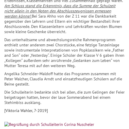
Erlebnissen, Klassenfahrten und viel Zusammenhalt geprägt waren.
Am Schluss stand die Erkenntnis, dass die Summe der Schulzeit
nicht allein in den Noten des Abschlusszeugnissen ermessen
werden könne!
Bei Sara Ahho von der Z 11 war die Dankbarkeit
gegenüber den Lehrern und Eltern ein wichtiger Bestandteil ihrer
Abschlussrede. Den Klassenleitern und Lehrkräften wurden Blumen
sowie kleine Geschenke überreicht.
Das unterhaltsame und abwechslungsreiche Rahmenprogramm
enthielt unter anderem zwei Chorstücke, eine fetzige Tanzeinlage
sowie instrumentale Interpretationen von Popklassikern wie „Father
and Son“ oder „Yesterday“. Einige Schüler der Klasse V 6 gaben ihren
„Kollegen“ außerdem sehr anrührende „Gedanken zum Leben“ von
Mutter Teresa mit auf den weiteren Weg.
Angelika Schneider-Maldoff hatte das Programm zusammen mit
Peter Walcher, Claudia Arndt und einsatzfreudigen Schülern auf die
Beine gestellt.
Die Schulleiterin bedankte sich bei allen, die zum Gelingen der Feier
beigetragen hatten, bevor der laue Sommerabend bei einem
Stehimbiss ausklang.
[Viktoria Wahler, 7-2019]