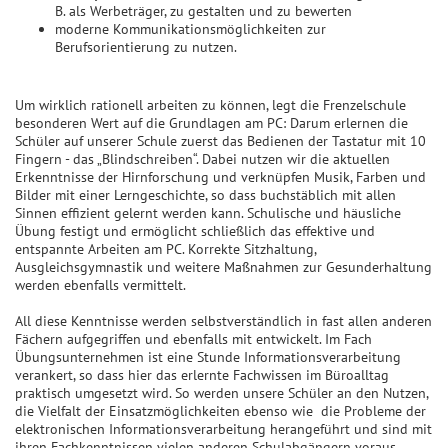
B. als Werbeträger, zu gestalten und zu bewerten
moderne Kommunikationsmöglichkeiten zur
Berufsorientierung zu nutzen.
Um wirklich rationell arbeiten zu können, legt die Frenzelschule
besonderen Wert auf die Grundlagen am PC: Darum erlernen die
Schüler auf unserer Schule zuerst das Bedienen der Tastatur mit 10
Fingern - das „Blindschreiben“. Dabei nutzen wir die aktuellen
Erkenntnisse der Hirnforschung und verknüpfen Musik, Farben und
Bilder mit einer Lerngeschichte, so dass buchstäblich mit allen
Sinnen effizient gelernt werden kann. Schulische und häusliche
Übung festigt und ermöglicht schließlich das effektive und
entspannte Arbeiten am PC. Korrekte Sitzhaltung,
Ausgleichsgymnastik und weitere Maßnahmen zur Gesunderhaltung
werden ebenfalls vermittelt.
All diese Kenntnisse werden selbstverständlich in fast allen anderen
Fächern aufgegriffen und ebenfalls mit entwickelt. Im Fach
Übungsunternehmen ist eine Stunde Informationsverarbeitung
verankert, so dass hier das erlernte Fachwissen im Büroalltag
praktisch umgesetzt wird. So werden unsere Schüler an den Nutzen,
die Vielfalt der Einsatzmöglichkeiten ebenso wie die Probleme der
elektronischen Informationsverarbeitung herangeführt und sind mit
ihren Fachkenntnissen vielen anderen Schulabgängern voraus.