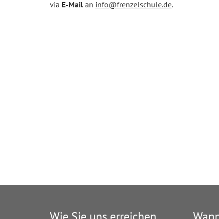
via
E-Mail
an
info@frenzelschule.de
.
Wie Sie uns erreichen
Wann