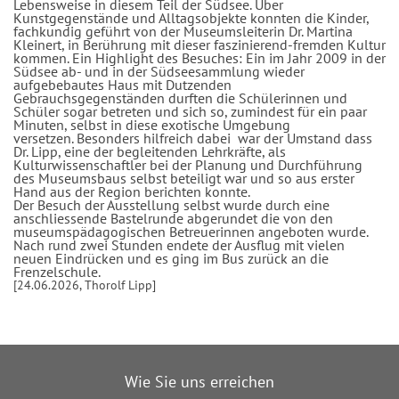
Lebensweise in diesem Teil der Südsee. Über
Kunstgegenstände und Alltagsobjekte
konnten die Kinder,
fachkundig geführt von der Museumsleiterin Dr. Martina
Kleinert, in Berührung mit dieser faszinierend-fremden Kultur
kommen. Ein Highlight des Besuches: Ein im Jahr 2009 in der
Südsee ab- und in der Südseesammlung wieder
aufgebebautes Haus mit Dutzenden
Gebrauchsgegenständen durften die Schülerinnen und
Schüler sogar betreten und sich so, zumindest für ein paar
Minuten, selbst in diese exotische Umgebung
versetzen. Besonders hilfreich dabei war der Umstand dass
Dr. Lipp, eine der begleitenden Lehrkräfte, als
Kulturwissenschaftler bei der Planung und Durchführung
des Museumsbaus selbst beteiligt war und so aus erster
Hand aus der Region berichten konnte.
Der Besuch der Ausstellung selbst wurde durch eine
anschliessende Bastelrunde abgerundet die von den
museumspädagogischen Betreuerinnen angeboten wurde.
Nach rund zwei Stunden endete der Ausflug mit vielen
neuen Eindrücken und es ging im Bus zurück an die
Frenzelschule.
[24.06.2026, Thorolf Lipp]
Wie Sie uns erreichen