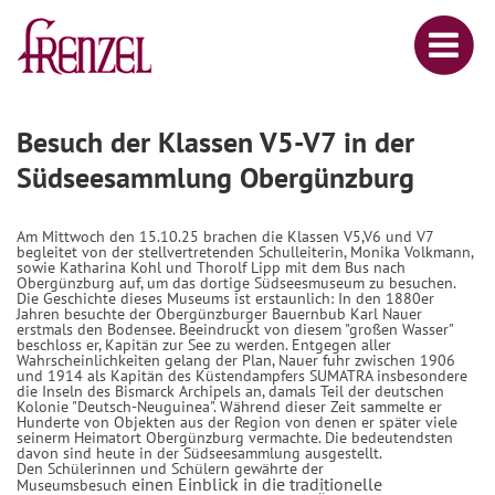
Besuch der Klassen V5-V7 in der
Südseesammlung Obergünzburg
Am Mittwoch den 15.10.25 brachen die Klassen V5,V6 und V7
begleitet von der stellvertretenden Schulleiterin, Monika Volkmann,
sowie Katharina Kohl und Thorolf Lipp mit dem Bus nach
Obergünzburg auf, um das dortige Südseesmuseum zu besuchen.
Die Geschichte dieses Museums ist erstaunlich: In den 1880er
Jahren besuchte der Obergünzburger Bauernbub Karl Nauer
erstmals den Bodensee. Beeindruckt von diesem "großen Wasser"
beschloss er, Kapitän zur See zu werden. Entgegen aller
Wahrscheinlichkeiten gelang der Plan, Nauer fuhr zwischen 1906
und 1914 als Kapitän des Küstendampfers SUMATRA insbesondere
die Inseln des Bismarck Archipels an, damals Teil der deutschen
Kolonie "Deutsch-Neuguinea". Während dieser Zeit sammelte er
Hunderte von Objekten aus der Region von denen er später viele
seinerm Heimatort Obergünzburg vermachte. Die bedeutendsten
davon sind heute in der Südseesammlung ausgestellt.
Den Schülerinnen und Schülern gewährte der
einen
Einblick in die traditionelle
Museumsbesuch