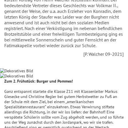
bedeutendste Vertreter dieses Geschlechts war Volkmar II.,
genannt der Weise, der u.a. auch Erzieher von Konradin, dem
letzten König der Staufer war. Leider war der Burgherr nicht
anwesend und ist auch nicht bei den sozialen Medien
registriert. Nach einer Verköstigung im nebenan befindlichen
Brotzeitstüble und einer freiwilligen Turmbesteigung ging es
bei mittlerweile Sonnenschein und guter Fernsicht an der
Fatimakapelle vorbei wieder zurück zur Schule.
[P. Walcher 09-2021]
Zum 2. Frühstück: Burger und Pommes!
Ganz entspannt startete die Klasse Z11 mit Klassenleiter Markus
Giesecke und Christine Regler bei gutem Herbstwetter zu Fuß an
der Schule mit dem Ziel, bei einem „amerikanischen
Spezialitätenrestaurant“ einzukehren. Etwas Verwirrung stiftete
allerdings die Richtung, in der wir los liefen: der Bahnhof! Eine
verspätete Schülerin sollte vom Zug abgeholt werden, und so führte
uns der Weg zunächst durch den Jordanpark, wo wir sie trafen.
Anschließend ging es gemütlich quatschend an der Wertach