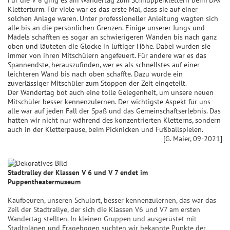
Für die V 8 ging es am Wandertag zum Schnupperklettern beim DAV
Kletterturm. Für viele war es das erste Mal, dass sie auf einer
solchen Anlage waren. Unter professioneller Anleitung wagten sich
alle bis an die persönlichen Grenzen. Einige unserer Jungs und
Mädels schafften es sogar an schwierigeren Wänden bis nach ganz
oben und läuteten die Glocke in luftiger Höhe. Dabei wurden sie
immer von ihren Mitschülern angefeuert. Für andere war es das
Spannendste, herauszufinden, wer es als schnellstes auf einer
leichteren Wand bis nach oben schaffte. Dazu wurde ein
zuverlässiger Mitschüler zum Stoppen der Zeit eingeteilt.
Der Wandertag bot auch eine tolle Gelegenheit, um unsere neuen
Mitschüler besser kennenzulernen. Der wichtigste Aspekt für uns
alle war auf jeden Fall der Spaß und das Gemeinschaftserlebnis. Das
hatten wir nicht nur während des konzentrierten Kletterns, sondern
auch in der Kletterpause, beim Picknicken und Fußballspielen.
[G. Maier, 09-2021]
Stadtralley der Klassen V 6 und V 7 endet im
Puppentheatermuseum
Kaufbeuren, unseren Schulort, besser kennenzulernen, das war das
Zeil der Stadtrallye, der sich die Klassen V6 und V7 am ersten
Wandertag stellten. In kleinen Gruppen und ausgerüstet mit
Stadtplänen und Fragebogen suchten wir bekannte Punkte der