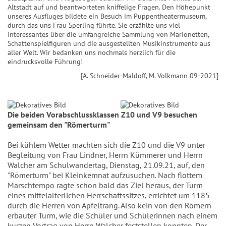
Altstadt auf und beantworteten kniffelige Fragen. Den Höhepunkt
unseres Ausfluges bildete ein Besuch im Puppentheatermuseum,
durch das uns Frau Sperling führte. Sie erzählte uns viel
Interessantes über die umfangreiche Sammlung von Marionetten,
Schattenspielfiguren und die ausgestellten Musikinstrumente aus
aller Welt. Wir bedanken uns nochmals herzlich für die
eindrucksvolle Führung!
[A. Schneider-Maldoff, M. Volkmann 09-2021]
Die beiden Vorabschlussklassen Z10 und V9 besuchen
gemeinsam den "Römerturm"
Bei kühlem Wetter machten sich die Z10 und die V9 unter
Begleitung von Frau Lindner, Herrn Kümmerer und Herrn
Walcher am Schulwandertag, Dienstag, 21.09.21, auf, den
"Römerturm" bei Kleinkemnat aufzusuchen. Nach flottem
Marschtempo ragte schon bald das Ziel heraus, der Turm
eines mittelalterlichen Herrschaftssitzes, errichtet um 1185
durch die Herren von Apfeltrang. Also kein von den Römern
erbauter Turm, wie die Schüler und Schülerinnen nach einem
kurzen Vortrag von Herrn Walcher feststellen konnten. Der